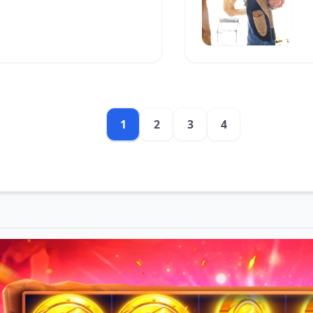
1
2
3
4