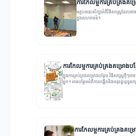
ការកែលម្អការគ្រប់គ្រងគម
អត្ថបទនេះសិក្សាអំពីវិធីសាស្ត្រដែលអ
ក្នុងសហគមន៍។
ការកែលម្អការគ្រប់គ្រងគម្រោងបន្ថ
ក្នុងការគ្រប់គ្រងគម្រោងបន្ថែម វិធីសាស្ត្រថ
អ្នក។ អានបន្ថែមអំពីការបង្កើតនិងអនុវត្តយុទ្ធស
ប្រសិទ្ធភាព។
ការកែលម្អការគ្រប់គ្រងគម្រ