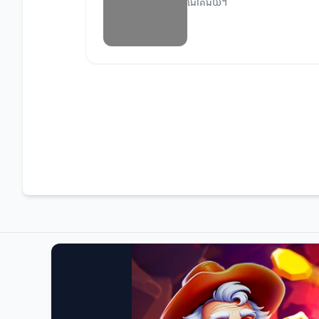
ជោគជ័យ។