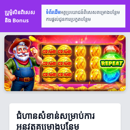
ប្រូម៉ូសិនពិសេស
ទំព័រដើម
អត្ថប្រយោជន៍ពិសេស
គម្រោងបន្ថែម
និង Bonus
ការផ្តល់ជូន
ការប្រកួតបន្ថែម
ជំហានសំខាន់សម្រាប់ការ
អនុវត្តគម្រោងបន្ថែម