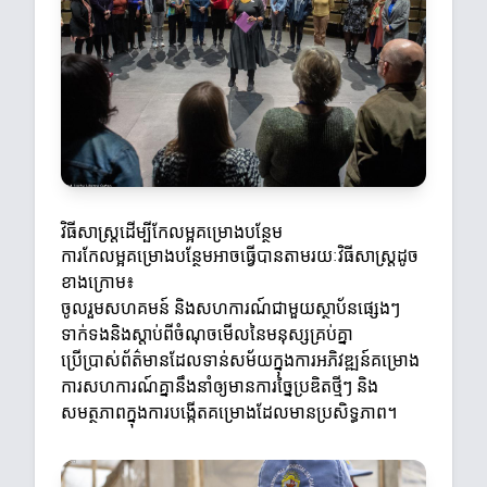
វិធីសាស្ត្រដើម្បីកែលម្អគម្រោងបន្ថែម
ការកែលម្អគម្រោងបន្ថែមអាចធ្វើបានតាមរយៈវិធីសាស្ត្រដូច
ខាងក្រោម៖
ចូលរួមសហគមន៍ និងសហការណ៍ជាមួយស្ថាប័នផ្សេងៗ
ទាក់ទងនិងស្តាប់ពីចំណុចមើលនៃមនុស្សគ្រប់គ្នា
ប្រើប្រាស់ព័ត៌មានដែលទាន់សម័យក្នុងការអភិវឌ្ឍន៍គម្រោង
ការសហការណ៍គ្នានឹងនាំឲ្យមានការច្នៃប្រឌិតថ្មីៗ និង
សមត្ថភាពក្នុងការបង្កើតគម្រោងដែលមានប្រសិទ្ធភាព។