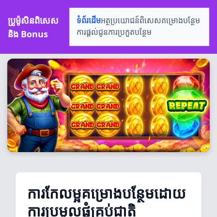
ប្រូម៉ូសិនពិសេស
ទំព័រដើម
អត្ថប្រយោជន៍ពិសេស
គម្រោងបន្ថែម
និង Bonus
ការផ្តល់ជូន
ការប្រកួតបន្ថែម
ការកែលម្អគម្រោងបន្ថែមដោយ
ការប្រមូលផ្តុំគ្រប់ជាតិ