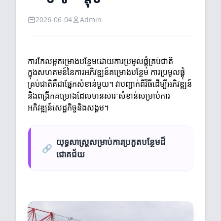
2026-06-04
Admin
ការកែលម្អគម្រោងបន្ថែមដោយការប្រមូលផ្តុំគ្រប់ជាតិ
ក្នុងសហគមន៍នៃការអភិវឌ្ឍន៍គម្រោងបន្ថែម ការប្រមូលផ្តុំ
គ្រប់ជាតិគឺជាផ្នែកសំខាន់មួយ។ វាបញ្ជាក់ពីវិធីដើម្បីអភិវឌ្ឍន៍
និងពង្រីកគម្រោងដែលមានសារៈសំខាន់សម្រាប់ការ
អភិវឌ្ឍន៍សេដ្ឋកិច្ចនិងសង្គម។
យុទ្ធសាស្ត្រសម្រាប់ការប្រកួតបន្ថែមដ៏
🔗
ជោគជ័យ