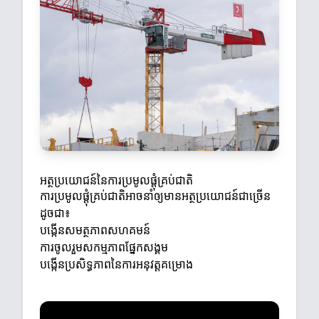
អត្ថប្រយោជន៍នៃការប្រមូលផ្តុំគ្រប់ជាតិ
ការប្រមូលផ្តុំគ្រប់ជាតិអាចនាំឲ្យមានអត្ថប្រយោជន៍ជាច្រើន
ដូចជា៖
បង្កើនសមត្ថភាពសហគមន៍
ការចូលរួមសកម្មភាពផ្នែកសង្គម
បង្កើនប្រសិទ្ធភាពនៃការអនុវត្តគម្រោង