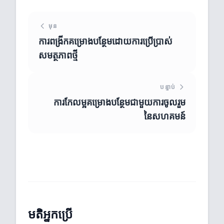
មុន
ការពង្រីកគម្រោងបន្ថែមដោយការប្រើប្រាស់
សមត្ថភាពថ្មី
បន្ទាប់
ការកែលម្អគម្រោងបន្ថែមជាមួយការចូលរួម
នៃសហគមន៍
មតិអ្នកប្រើ