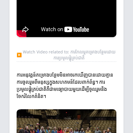
Watch Video related to: ការកែលម្អគម្រោងបន្ថែមដោយ
▶
ការប្រមូលផ្តុំគ្រប់ជាតិ
ការអនុវត្តន៍គម្រោងបន្ថែមមិនអាចរកឃើញបានដោយគ្មាន
ការចូលរួមពីមនុស្សក្នុងសហគមន៍ដែលពាក់ព័ន្ធ។ ការ
ប្រមូលផ្តុំគ្រប់ជាតិគឺជាមធ្យោបាយមួយដើម្បីចូលរួមនិង
ចែករំលែកគំនិត។