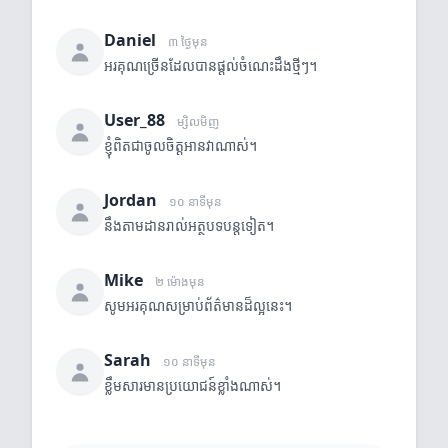
Daniel
៣ ថ្ងៃមុន
អរគុណច្រើនដែលបានផ្តល់ចំណេះដឹងថ្មីៗ។
User_88
ម្សិលមិញ
ខ្ញុំពិតជាចូលចិត្តអានវាណាស់។
Jordan
១០ នាទីមុន
នឹងតាមដានរាល់អត្ថបទបន្តទៀត។
Mike
២ ម៉ោងមុន
សូមអរគុណសម្រាប់ព័ត៌មានដ៏ល្អនេះ។
Sarah
១០ នាទីមុន
ខ្លឹមសារមានប្រយោជន៍ខ្លាំងណាស់។