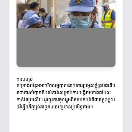
ការបញ្ចប់
គម្រោងបន្ថែមអាចកែលម្អបានដោយការប្រមូលផ្តុំគ្រប់ជាតិ។
វាជាការលំបាកនិងសំខាន់សម្រាប់ការបង្កើតអនាគតដែល
កាន់តែប្រសើរ។ ដូច្នេះការចូលរួមពីសហគមន៍គឺជាគន្លងមួយ
ដើម្បីអភិវឌ្ឍន៍គម្រោងនេះឲ្យមានប្រសិទ្ធភាព។