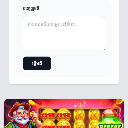
បញ្ចេញមតិ
ផ្ញើមតិ