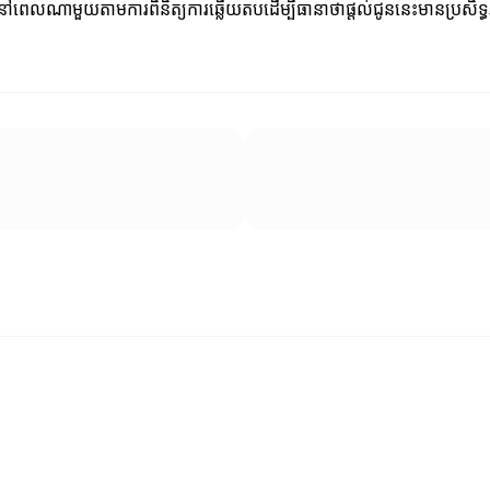
នកនៅពេលណាមួយតាមការពិនិត្យការឆ្លើយតបដើម្បីធានាថាផ្តល់ជូននេះមានប្រសិទ្