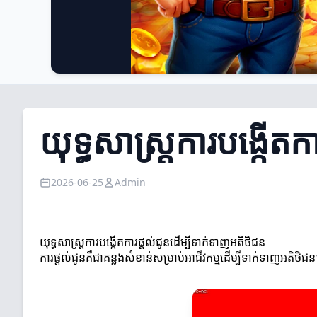
យុទ្ធសាស្ត្រការបង្កើត
2026-06-25
Admin
យុទ្ធសាស្ត្រការបង្កើតការផ្តល់ជូនដើម្បីទាក់ទាញអតិថិជន
ការផ្តល់ជូនគឺជាគន្លងសំខាន់សម្រាប់អាជីវកម្មដើម្បីទាក់ទាញអតិថិជន