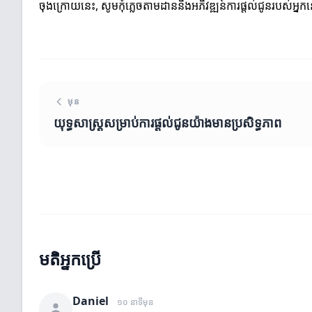
ចុងក្រោយនេះ, សូមកុំភ្លេចតាមដាននិងអភិវឌ្ឍន៍ការផ្តល់ជូនរបស់អ្
មុន
យុទ្ធសាស្ត្រសម្រាប់ការផ្តល់ជូនយ៉ាងមានប្រសិទ្ធភាព
មតិអ្នកប្រើ
Daniel
១០ នាទីមុន