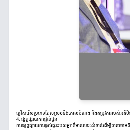
ជ្រើសរើសប្រភេទដែលស្របនឹងគោលបំណង និងតម្រូវការរបស់អតិថ
4. ផ្សព្វផ្សាយការផ្តល់ជូន
ការផ្សព្វផ្សាយការផ្តល់ជូនរបស់អ្នកគឺមានសារៈសំខាន់ដើម្បីធានាថាអតិ