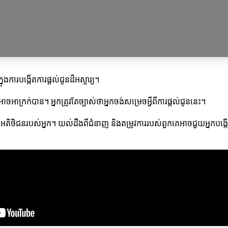
ងការបង្កើតការផ្តល់ជូនដ៏អស្ចារ្យ។
្រក់បាន។ អ្នកត្រូវតែច្បាស់ថាអ្នកចង់សម្រេចអ្វីពីការផ្តល់ជូននេះ។
ិក្សាពីអតិថិជនរបស់អ្នក។ យល់ដឹងពីជំនាញ និងតម្រូវការរបស់ពួកគេអាចជួយអ្នកបង