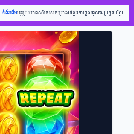
ទំព័រដើម
អត្ថប្រយោជន៍ពិសេស
គម្រោងបន្ថែម
ការផ្តល់ជូន
ការប្រកួតបន្ថែម