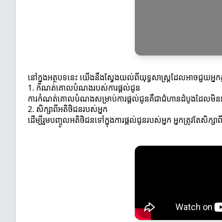
នៅក្នុងអត្ថបទនេះ យើងនឹងស្វែងយល់ពីយុទ្ធសាស្ត្រដែលអាចជួយអ្នកក្នុ
1. កំណត់គោលបំណងរបស់ការផ្តល់ជូន
ការកំណត់គោលបំណងសម្រាប់ការផ្តល់ជូនគឺជាជំហានដំបូងដែលមិនអាចអាក
2. សិក្សាពីអតិថិជនរបស់អ្នក
ដើម្បីរួមបញ្ចូលអតិថិជនទៅក្នុងការផ្តល់ជូនរបស់អ្នក អ្នកត្រូវតែស