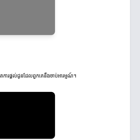
្កើតការផ្តល់ជូនដែលពួកគេនឹងចាប់អារម្មណ៍។