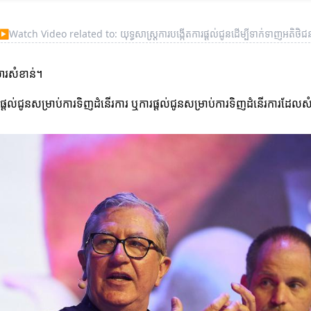
▶
Watch Video related to: យុទ្ធសាស្ត្រការបង្កើតការផ្តល់ជូនដើម្បីទាក់ទាញអតិថិជ
ារសំខាន់។
តល់ជូនសម្រាប់ការទិញដំនើរការ ឬការផ្តល់ជូនសម្រាប់ការទិញដំនើរការដែលសំរាប