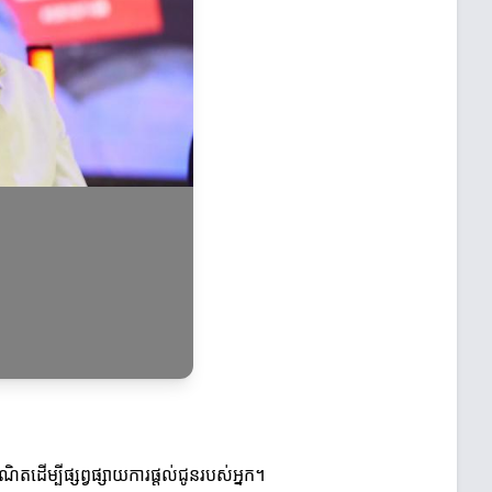
ណិតដើម្បីផ្សព្វផ្សាយការផ្តល់ជូនរបស់អ្នក។