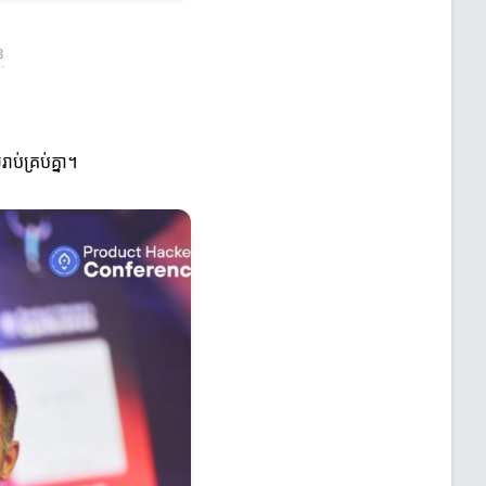
ន
់គ្រប់គ្នា។