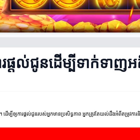
ការផ្តល់ជូនដើម្បីទាក់ទាញ
។ ដើម្បីឲ្យការផ្តល់ជូនរបស់អ្នកមានប្រសិទ្ធភាព អ្នកត្រូវតែយល់ដឹងអំពីតម្រូវ