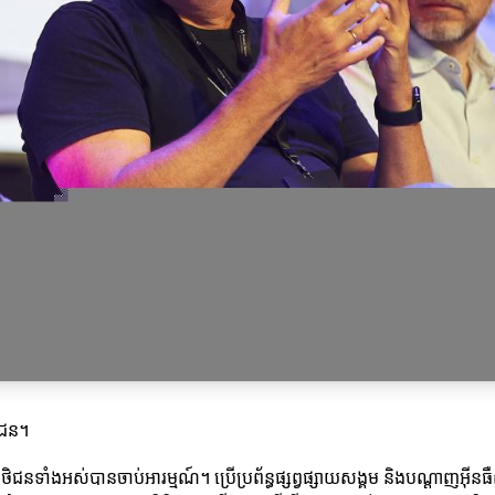
ិជន។
ថិជនទាំងអស់បានចាប់អារម្មណ៍។ ប្រើប្រព័ន្ធផ្សព្វផ្សាយសង្គម និងបណ្ដាញអ៊ីនធឺ