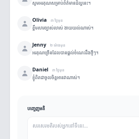
សូមអរគុណសម្រាប់ព័ត៌មានដ៏ល្អនេះ។
Olivia
៣ ថ្ងៃមុន
ខ្លឹមសារច្បាស់លាស់ ងាយយល់ណាស់។
Jenny
២ ម៉ោងមុន
អរគុណច្រើនដែលបានផ្តល់ចំណេះដឹងថ្មីៗ។
Daniel
៣ ថ្ងៃមុន
ខ្ញុំពិតជាចូលចិត្តអានវាណាស់។
បញ្ចេញមតិ