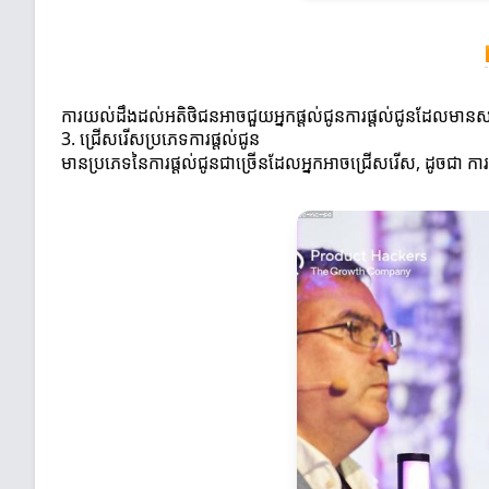
ការយល់ដឹងដល់អតិថិជនអាចជួយអ្នកផ្តល់ជូនការផ្តល់ជូនដែលមានស
3. ជ្រើសរើសប្រភេទការផ្តល់ជូន
មានប្រភេទនៃការផ្តល់ជូនជាច្រើនដែលអ្នកអាចជ្រើសរើស, ដូចជា ការផ្