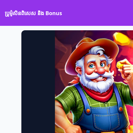
ប្រូម៉ូសិនពិសេស និង Bonus