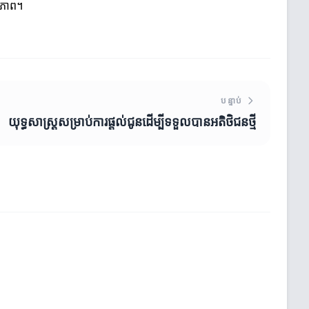
ធភាព។
បន្ទាប់
យុទ្ធសាស្ត្រសម្រាប់ការផ្តល់ជូនដើម្បីទទួលបានអតិថិជនថ្មី