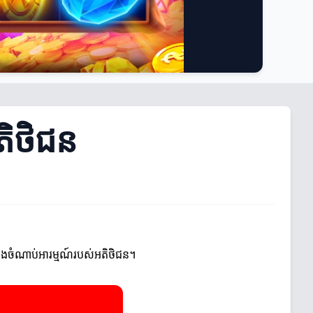
អតិថិជន
ការនិងចំណាប់អារម្មណ៍របស់អតិថិជន។