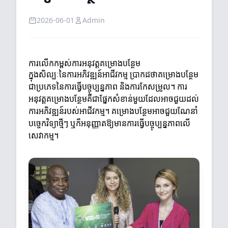
2026-06-01
Admin
ការលើកកម្ពស់ការអនុវត្តគម្រោងបន្ថែម
ក្នុងសិល្បៈនៃការអភិវឌ្ឍន៍អាជីវកម្ម ប្រាកដថាគម្រោងបន្ថែម
ជាប្រភេទនៃការធ្វើបច្ចុប្បន្នភាព និងការកែសម្រួល។ ការ
អនុវត្តគម្រោងបន្ថែមគឺជាផ្នែកសំខាន់មួយដែលអាចជួយដល់
ការអភិវឌ្ឍន៍របស់អាជីវកម្ម។ គម្រោងបន្ថែមអាចជួយណែនាំ
បច្ចេកវិទ្យាថ្មីៗ ឬក៏អនុញ្ញាតឱ្យមានការធ្វើបច្ចុប្បន្នភាពលើ
សេវាកម្ម។