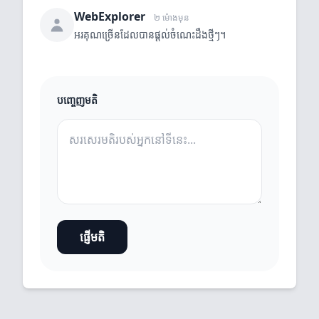
WebExplorer
២ ម៉ោងមុន
អរគុណច្រើនដែលបានផ្តល់ចំណេះដឹងថ្មីៗ។
បញ្ចេញមតិ
ផ្ញើមតិ