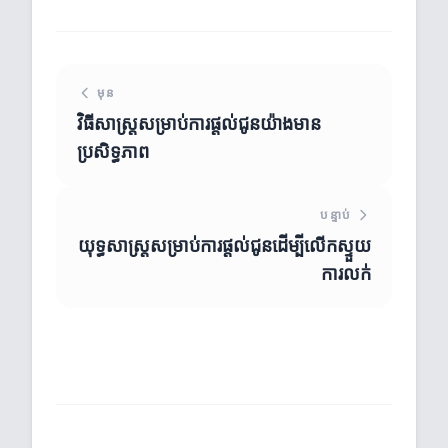
មុន
វិធីសាស្រ្តសម្រាប់ការផ្តល់ជូនយ៉ាងមាន
ប្រសិទ្ធភាព
បន្ទាប់
យុទ្ធសាស្ត្រសម្រាប់ការផ្តល់ជូនដើម្បីលើកស្ទួយ
ការលក់