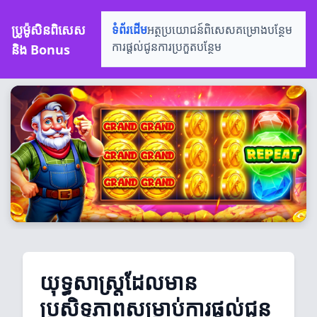
ប្រូម៉ូសិនពិសេស
ទំព័រដើម
អត្ថប្រយោជន៍ពិសេស
គម្រោងបន្ថែម
និង Bonus
ការផ្តល់ជូន
ការប្រកួតបន្ថែម
យុទ្ធសាស្ត្រដែលមាន
ប្រសិទ្ធភាពសម្រាប់ការផ្តល់ជូន