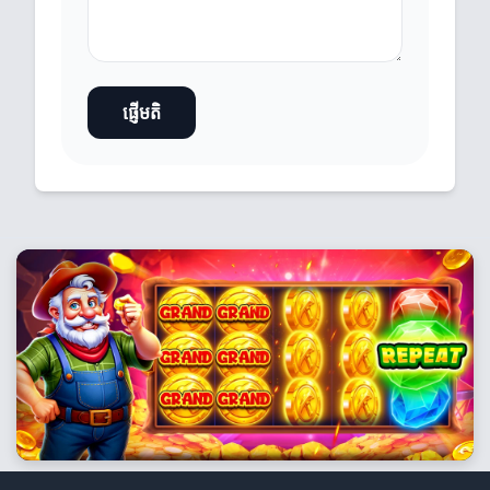
ផ្ញើមតិ