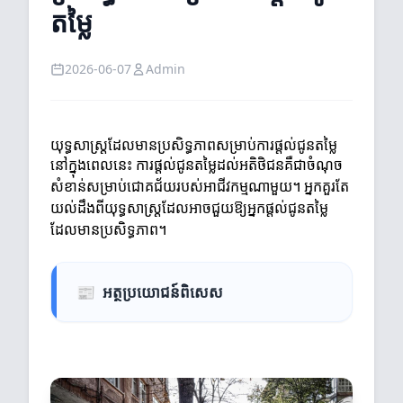
តម្លៃ
2026-06-07
Admin
យុទ្ធសាស្ត្រដែលមានប្រសិទ្ធភាពសម្រាប់ការផ្តល់ជូនតម្លៃ
នៅក្នុងពេលនេះ ការផ្តល់ជូនតម្លៃដល់អតិថិជនគឺជាចំណុច
សំខាន់សម្រាប់ជោគជ័យរបស់អាជីវកម្មណាមួយ។ អ្នកគួរតែ
យល់ដឹងពីយុទ្ធសាស្ត្រដែលអាចជួយឱ្យអ្នកផ្តល់ជូនតម្លៃ
ដែលមានប្រសិទ្ធភាព។
📰
អត្ថប្រយោជន៍ពិសេស