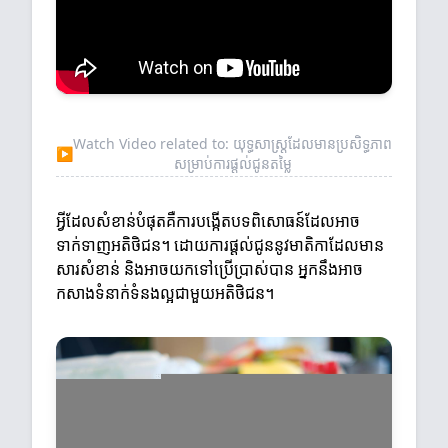
Watch Video related to: យុទ្ធសាស្ត្រដែលមានប្រសិទ្ធភាព
▶
សម្រាប់ការផ្តល់ជូនតម្លៃ
អ្វីដែលសំខាន់បំផុតគឺការបង្កើតបទពិសោធន៍ដែលអាច
ទាក់ទាញអតិថិជន។ ដោយការផ្តល់ជូននូវមាតិកាដែលមាន
សារសំខាន់ និងអាចយកទៅប្រើប្រាស់បាន អ្នកនឹងអាច
កសាងទំនាក់ទំនងល្អជាមួយអតិថិជន។