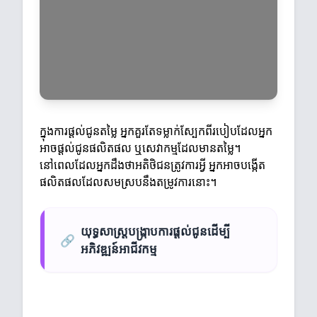
ក្នុងការផ្តល់ជូនតម្លៃ អ្នកគួរតែទម្លាក់ស្បែកពីរបៀបដែលអ្នក
អាចផ្តល់ជូនផលិតផល ឬសេវាកម្មដែលមានតម្លៃ។
នៅពេលដែលអ្នកដឹងថាអតិថិជនត្រូវការអ្វី អ្នកអាចបង្កើត
ផលិតផលដែលសមស្របនឹងតម្រូវការនោះ។
យុទ្ធសាស្ត្របង្រ្កាបការផ្តល់ជូនដើម្បី
🔗
អភិវឌ្ឍន៍អាជីវកម្ម