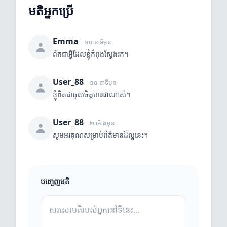
មតិអ្នកប្រើ
Emma
១០ នាទីមុន
ពិតជាអ្វីដែលខ្ញុំកំពុងស្វែងរក។
User_88
១០ នាទីមុន
ខ្ញុំពិតជាចូលចិត្តអានវាណាស់។
User_88
២ ម៉ោងមុន
សូមអរគុណសម្រាប់ព័ត៌មានដ៏ល្អនេះ។
បញ្ចេញមតិ