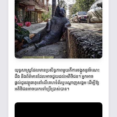
យុទ្ធសាស្ត្រដែលមានប្រសិទ្ធភាពមួយគឺការចង្កូតនូវចំណេះ
ដឹង និងព័ត៌មានដែលអាចជួយដល់អតិថិជន។ អ្នកអាច
ផ្តល់ជូនវត្ថុធាតុនៅលើគេហទំព័រឬបណ្តាញសង្គម ដើម្បីឱ្យ
អតិថិជនអាចយកទៅប្រើប្រាស់បាន។