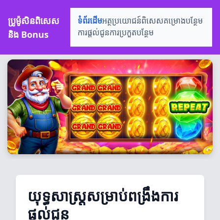
ប្រូម៉ូសិនពិសេស
ទំព័រដើម
អត្ថប្រយោជន៍ពិសេស
គម្រោងបន្ថែម
និង Bonus
ការផ្តល់ជូន
ការប្រកួតបន្ថែម
យុទ្ធសាស្ត្រសម្រាប់ពង្រឹងការ
ផ្តល់ជូន