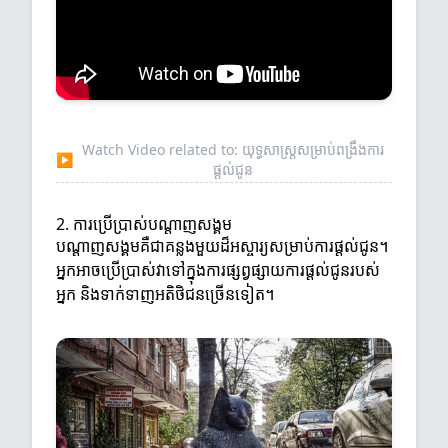
Watch Video related to: យុទ្ធសាស្ត្រសម្រាប់ពង្រឹងការ
▶
ផ្តល់ជូន
2. ការប្រើប្រាស់បណ្ដាញសង្គម
បណ្ដាញសង្គមគឺជាគន្លងមួយដ៏អស្ចារ្យសម្រាប់ការផ្តល់ជូន។
អ្នកអាចប្រើប្រាស់វាទៅក្នុងការផ្សព្វផ្សាយការផ្តល់ជូនរបស់
អ្នក និងទាក់ទាញអតិថិជនច្រើនទៀត។