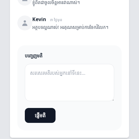
ខ្ញុំពិតជាចូលចិត្តអានវាណាស់។
Kevin
៣ ថ្ងៃមុន
អត្ថបទល្អណាស់! អរគុណសម្រាប់ការចែករំលែក។
បញ្ចេញមតិ
ផ្ញើមតិ