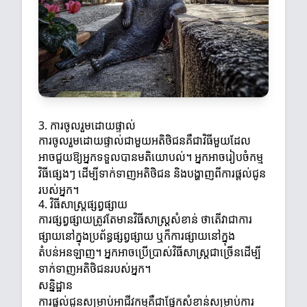
3. ការចូលរួមដោយផ្ទាល់
ការចូលរួមដោយផ្ទាល់ជាមួយអតិថិជនគឺជាវិធីមួយដែល
អាចជួយឱ្យអ្នកទទួលបានមតិយោបល់។ អ្នកអាចរៀបចំកម្ម
វិធីផ្សេងៗ ដើម្បីទាក់ទាញអតិថិជន និងបង្ហាញពីការផ្តល់ជូន
របស់អ្នក។
4. វិធីសាស្រ្តផ្សព្វផ្សាយ
ការផ្សព្វផ្សាយត្រូវតែមានវិធីសាស្រ្តសំខាន់ ថាតើវាជាការ
ផ្សាយនៅក្នុងប្រព័ន្ធផ្សព្វផ្សាយ ឬក៏ការផ្សាយនៅក្នុង
តំបន់អនឡាញ។ អ្នកអាចប្រើប្រាស់វិធីសាស្រ្តជាច្រើនដើម្បី
ទាក់ទាញអតិថិជនរបស់អ្នក។
សន្និដ្ឋាន
ការផ្តល់ជូនសម្រាប់អាជីវកម្មគឺជាផ្នែកសំខាន់សម្រាប់ការ