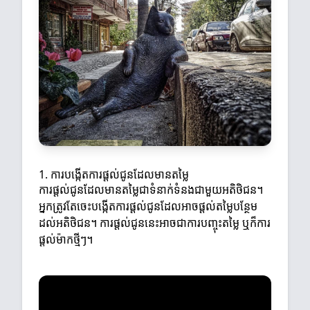
1. ការបង្កើតការផ្តល់ជូនដែលមានតម្លៃ
ការផ្តល់ជូនដែលមានតម្លៃជាទំនាក់ទំនងជាមួយអតិថិជន។
អ្នកត្រូវតែចេះបង្កើតការផ្តល់ជូនដែលអាចផ្តល់តម្លៃបន្ថែម
ដល់អតិថិជន។ ការផ្តល់ជូននេះអាចជាការបញ្ចុះតម្លៃ ឬក៏ការ
ផ្តល់ម៉ាកថ្មីៗ។