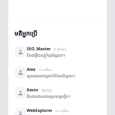
មតិអ្នកប្រើ
SEO_Master
២ ម៉ោងមុន
ពិតជាអ្វីដែលខ្ញុំកំពុងស្វែងរក។
Alex
១០ នាទីមុន
សូមអរគុណសម្រាប់ព័ត៌មានដ៏ល្អនេះ។
Kevin
ម្សិលមិញ
នឹងតាមដានរាល់អត្ថបទបន្តទៀត។
WebExplorer
១០ នាទីមុន