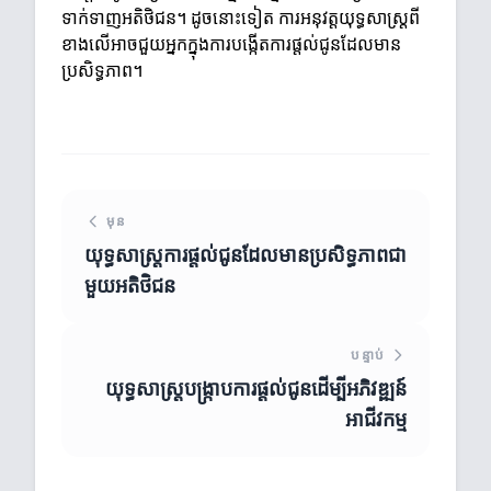
ទាក់ទាញអតិថិជន។ ដូចនោះទៀត ការអនុវត្តយុទ្ធសាស្ត្រពី
ខាងលើអាចជួយអ្នកក្នុងការបង្កើតការផ្តល់ជូនដែលមាន
ប្រសិទ្ធភាព។
មុន
យុទ្ធសាស្ត្រការផ្តល់ជូនដែលមានប្រសិទ្ធភាពជា
មួយអតិថិជន
បន្ទាប់
យុទ្ធសាស្ត្របង្រ្កាបការផ្តល់ជូនដើម្បីអភិវឌ្ឍន៍
អាជីវកម្ម