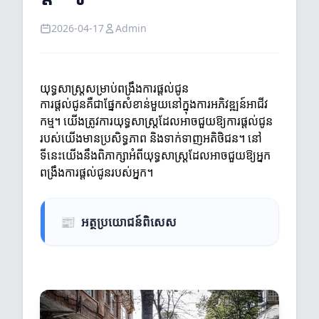
2026-04-17
Admin
យុទ្ធសាស្ត្រសម្រាប់ពង្រឹងការផ្តល់ជូន
ការផ្តល់ជូនគឺជាផ្នែកសំខាន់មួយនៅក្នុងការអភិវឌ្ឍន៍អាជីវ
កម្ម។ យើងត្រូវការយុទ្ធសាស្ត្រដែលអាចជួយឱ្យការផ្តល់ជូន
របស់យើងមានប្រសិទ្ធភាព និងទាក់ទាញអតិថិជន។ នៅ
ទីនេះយើងនឹងពិភាក្សាអំពីយុទ្ធសាស្ត្រដែលអាចជួយឱ្យអ្នក
ពង្រឹងការផ្តល់ជូនរបស់អ្នក។
📰
អត្ថប្រយោជន៍ពិសេស