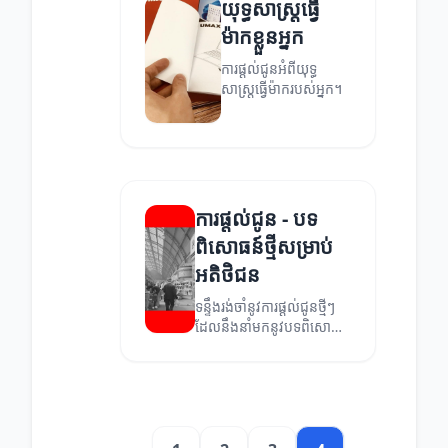
យុទ្ធសាស្ត្រធ្វើ
ម៉ាកខ្លួនអ្នក
ការផ្តល់ជូនអំពីយុទ្ធ
សាស្ត្រធ្វើម៉ាករបស់អ្នក។
ការផ្តល់ជូន - បទ
ពិសោធន៍ថ្មីសម្រាប់
អតិថិជន
ទន្ទឹងរង់ចាំនូវការផ្តល់ជូនថ្មីៗ
ដែលនឹងនាំមកនូវបទពិសោធន៍
ថ្មីសម្រាប់អតិថិជន។