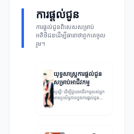
ការផ្តល់ជូន
ការផ្តល់ជូនពិសេសសម្រាប់
អតិថិជនដើម្បីធានាថាពួកគេចូល
រួម។
យុទ្ធសាស្ត្រការផ្តល់ជូន
សម្រាប់អាជីវកម្ម
សួស្តី! ដើម្បីជួយអាជីវកម្មរបស់អ្នក
មានប្រសិទ្ធភាពក្នុងការផ្តល់ជូន
សូមអានអត្ថបទនេះដែលនឹងរៀន
អំពីយុទ្ធសាស្ត្រដ៏មានប្រសិទ្ធិភាព។