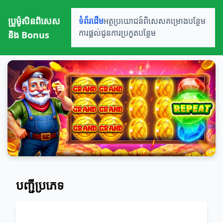
ប្រូម៉ូសិនពិសេស
ទំព័រដើម
អត្ថប្រយោជន៍ពិសេស
គម្រោងបន្ថែម
និង Bonus
ការផ្តល់ជូន
ការប្រកួតបន្ថែម
បញ្ជីប្រភេទ