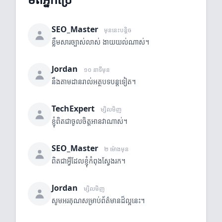
SEO_Master
មុននេះបន្តិច
ខ្លឹមសារច្បាស់លាស់ ងាយយល់ណាស់។
Jordan
១០ នាទីមុន
នឹងតាមដានរាល់អត្ថបទបន្តទៀត។
TechExpert
ម្សិលមិញ
ខ្ញុំពិតជាចូលចិត្តអានវាណាស់។
SEO_Master
២ ម៉ោងមុន
ពិតជាអ្វីដែលខ្ញុំកំពុងស្វែងរក។
Jordan
ម្សិលមិញ
សូមអរគុណសម្រាប់ព័ត៌មានដ៏ល្អនេះ។