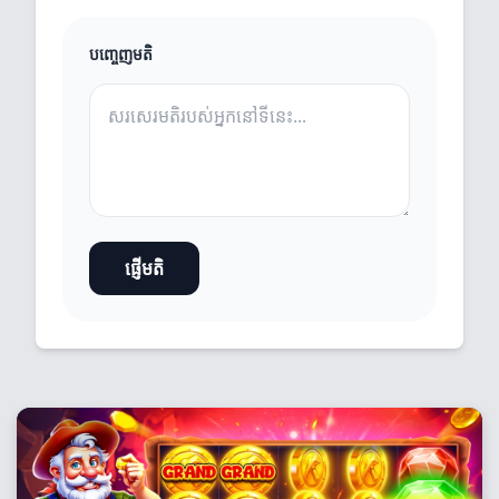
បញ្ចេញមតិ
ផ្ញើមតិ