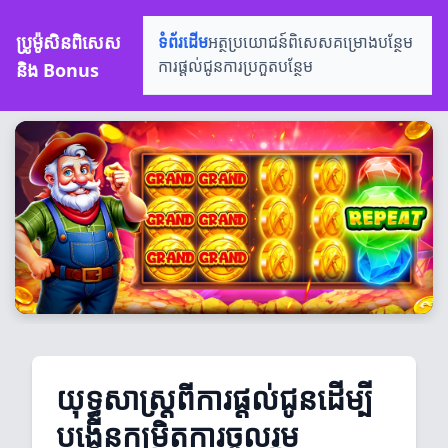
ប្រូម៉ូសិនពិសេស
ទំព័រដើម
អត្ថប្រយោជន៍ពិសេស
គម្រោងបន្ថែម
និង Bonus
ការផ្តល់ជូន
ការប្រកួតបន្ថែម
យុទ្ធសាស្ត្រពីការផ្តល់ជូនដើម្បី
បង្កើនកម្រិតការចូលរួម