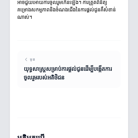
អាចជួយអោយការចូលរួមកើនឡើង។ ការត្រួតពិនិត្យ
គម្រោងសកម្មភាពនិងចំណងជើងនៃការផ្តល់ជូនគឺសំខាន់
ណាស់។
មុន
យុទ្ធសាស្ត្រសម្រាប់ការផ្តល់ជូនដើម្បីបង្កើតការ
ចូលរួមរបស់អតិថិជន
មតិអ្នកប្រើ