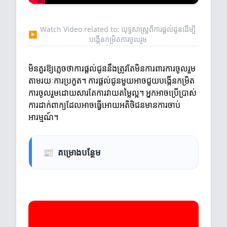
Watch Video related to: យុទ្ធសាស្ត្រពីការផ្តល់ជូនដើម្បី
▶
បង្កើនកម្រិតការចូលរួម
មិនគួរឱ្យភ្លេចថាការផ្តល់ជូននឹងត្រូវតែមិនការពារការចូលរួម
តាមរយៈការប្រកួត។ ការផ្តល់ជូនមួយអាចជួយបង្កើនកម្រិត
ការចូលរួមដោយសារតែការវាយតម្លៃល្អ។ អ្នកអាចប្រើប្រាស់
ការដាក់ពាក្យដែលអាចធ្វើអោយអតិថិជនមានការចាប់
អារម្មណ៍។
📰
គម្រោងបន្ថែម