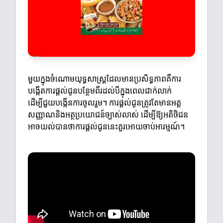
មួយក្នុងចំណោមយុទ្ធសាស្ត្រដែលមានប្រសិទ្ធភាពគឺការ
បង្កើតការផ្តល់ជូនបន្ថែមពីរដល់បីក្នុងពេលជាក់លាក់
ដើម្បីជួយបង្កើនការចូលរួម។ ការផ្តល់ជូនត្រូវតែមានអត្ត
សញ្ញាណនិងអត្ថប្រយោជន៍ច្បាស់លាស់ ដើម្បីឱ្យអតិថិជន
អាចយល់បានថាការផ្តល់ជូននេះគួរអោយចាប់អារម្មណ៍។