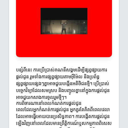
បន្សំពីនេះ ការប្រើប្រាស់គណនីសង្គមដើម្បីផ្សព្វផ្សាយការ
ផ្តល់ជូន រួមទាំងការផ្សព្វផ្សាយតាមអ៊ីម៉ែល និងប្រព័ន្ធ
ផ្សព្វផ្សាយផ្សេងៗគ្នាអាចជួយបង្កើនអតិថិជនថ្មី។ ប្រើប្រាស់
បច្ចេកវិទ្យាដែលសមស្រប និងបញ្ចូលគ្នានៅក្នុងការផ្តល់ជូន
អាចជួយកសាងការចូលរួមថ្មីៗ។
ការពិចារណានៅពេលកំណត់ការផ្តល់ជូន
ពេលដែលអ្នកកំណត់ការផ្តល់ជូន អ្នកគួរតែគិតពីពេលវេលា
ដែលអាចធ្វើអោយបានប្រសិទ្ធភាព។ ការបង្កើតការផ្តល់ជូន
ឡើងវិញនៅពេលដែលមានព្រឹត្តិការណ៍ឬសកម្មភាពពិសេស