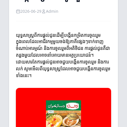
2026-06-29
Admin
យុទ្ធសាស្ត្រពីការផ្តល់ជូនដើម្បីបង្កើនកម្រិតការចូលរួម
ក្នុងពេលដែលអាជីវកម្មមួយចង់ឱ្យភាគីផ្សេងៗទាក់ទាញ
ចំណាប់អារម្មណ៍ និងការចូលរួមពីអតិថិជន ការផ្តល់ជូនគឺជា
គន្លងមួយដែលអាចនាំអោយមានអត្ថប្រយោជន៍។
ដោយសារតែការផ្តល់ជូនអាចជួយបង្កើនការចូលរួម និងការ
លក់ សូមមើលពីយុទ្ធសាស្ត្រដែលអាចជួយបង្កើនការចូលរួម
ទាំងនេះ។