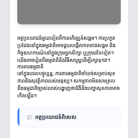
អត្ថប្រយោជន៍មួយទៀតគឺការអភិវឌ្ឍន៍សង្គម។ ការប្រកួត
ប្រជែងនៅក្នុងធម្មជាតិអាចជួយបង្កើតភាពខាងសង្គម និង
កិច្ចសហការណ៍នៅក្នុងក្រុមអ្នកសិក្សា ឬក្រុមដទៃទៀត។
យើងអាចរៀនពីធម្មជាតិនិងវិធីសាស្ត្រដើម្បីរក្សាទុកវា។
ការពារធម្មជាតិ
នៅក្នុងពេលបច្ចុប្បន្ន, ការពារធម្មជាតិចាំបាច់សម្រាប់សុខ
ភាពនិងសុវត្ថិភាពរបស់មនុស្ស។ សកម្មភាពមិនសមស្រប
នឹងធម្មជាតិច្បាស់លាស់បង្ហាញថាជំងឺនិងបញ្ហាសុខភាពអាច
កើតឡើង។
📰
អត្ថប្រយោជន៍ពិសេស