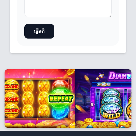
ផ្ញើមតិ