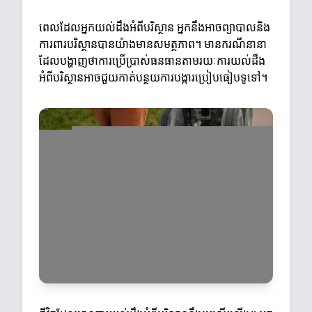
ពេលដែលអ្នកយល់ដឹងអំពីបរិស្ថាន អ្នកនឹងអាចព្យាបាលនិង
ការពារបរិស្ថានបានយ៉ាងមានសមត្ថភាព។ មានករណីនានា
ដែលបង្ហាញថាការប្រើប្រាស់ធនធានតាមរយៈការយល់ដឹង
អំពីបរិស្ថានអាចជួយកាត់បន្ថយការបង្ការប្រៀបធៀបទូទៅ។