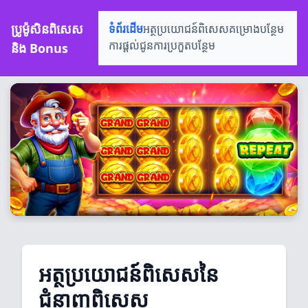
ប្រូម៉ូសិនពិសេស
ទំព័រដើម
អត្ថប្រយោជន៍ពិសេស
គម្រោងបន្ថែម
និង Bonus
ការផ្តល់ជូន
ការប្រកួតបន្ថែម
អត្ថប្រយោជន៍ពិសេសនៃ
ជំនាញពិសេស