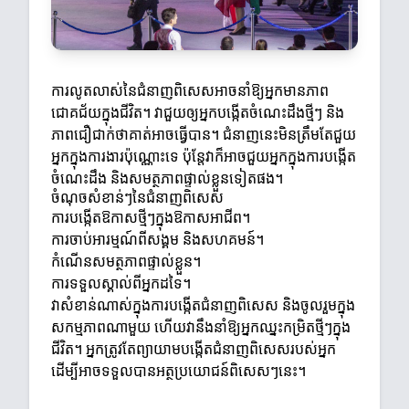
ការលូតលាស់នៃជំនាញពិសេសអាចនាំឱ្យអ្នកមានភាព
ជោគជ័យក្នុងជីវិត។ វាជួយឲ្យអ្នកបង្កើតចំណេះដឹងថ្មីៗ និង
ភាពជឿជាក់ថាគាត់អាចធ្វើបាន។ ជំនាញនេះមិនត្រឹមតែជួយ
អ្នកក្នុងការងារប៉ុណ្ណោះទេ ប៉ុន្តែវាក៏អាចជួយអ្នកក្នុងការបង្កើត
ចំណេះដឹង និងសមត្ថភាពផ្ទាល់ខ្លួនទៀតផង។
ចំណុចសំខាន់ៗនៃជំនាញពិសេស
ការបង្កើតឱកាសថ្មីៗក្នុងឱកាសអាជីព។
ការចាប់អារម្មណ៍ពីសង្គម និងសហគមន៍។
កំណើនសមត្ថភាពផ្ទាល់ខ្លួន។
ការទទួលស្គាល់ពីអ្នកដទៃ។
វាសំខាន់ណាស់ក្នុងការបង្កើតជំនាញពិសេស និងចូលរួមក្នុង
សកម្មភាពណាមួយ ហើយវានឹងនាំឱ្យអ្នកឈ្នះកម្រិតថ្មីៗក្នុង
ជីវិត។ អ្នកត្រូវតែព្យាយាមបង្កើតជំនាញពិសេសរបស់អ្នក
ដើម្បីអាចទទួលបានអត្ថប្រយោជន៍ពិសេសៗនេះ។