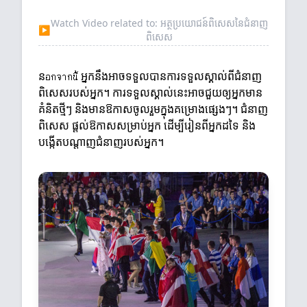
Watch Video related to: អត្ថប្រយោជន៍ពិសេសនៃជំនាញ
▶
ពិសេស
នอกจากนี้ អ្នកនឹងអាចទទួលបានការទទួលស្គាល់ពីជំនាញ
ពិសេសរបស់អ្នក។ ការទទួលស្គាល់នេះអាចជួយឲ្យអ្នកមាន
គំនិតថ្មីៗ និងមានឱកាសចូលរួមក្នុងគម្រោងផ្សេងៗ។ ជំនាញ
ពិសេស ផ្តល់ឱកាសសម្រាប់អ្នក ដើម្បីរៀនពីអ្នកដទៃ និង
បង្កើតបណ្ដាញជំនាញរបស់អ្នក។