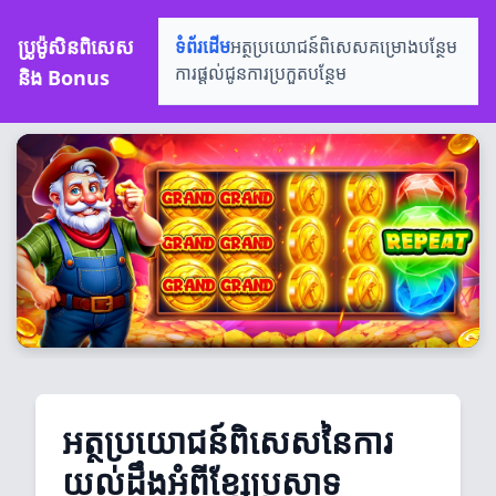
ប្រូម៉ូសិនពិសេស
ទំព័រដើម
អត្ថប្រយោជន៍ពិសេស
គម្រោងបន្ថែម
និង Bonus
ការផ្តល់ជូន
ការប្រកួតបន្ថែម
អត្ថប្រយោជន៍ពិសេសនៃការ
យល់ដឹងអំពីខ្សែប្រសាទ