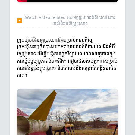
Watch Video related to: អត្ថប្រយោជន៍ពិសេសនៃការ
▶
យល់ដឹងអំពីខ្សែប្រសាទ
ក្រុមហ៊ុននិងអត្ថប្រយោជន៍សម្រាប់ការអភិវឌ្ឍ
ក្រុមហ៊ុនជាច្រើនបានយកអត្ថប្រយោជន៍ពីការយល់ដឹងអំពី
ខ្សែប្រសាទ ដើម្បីបង្កើតបច្ចេកវិទ្យាដែលមានសមត្ថភាពក្នុង
ការធ្វើបច្ចុប្បន្នភាពចំនេះដឹង។ វាជួយដល់សមត្ថភាពសម្រាប់
ការអភិវឌ្ឍន៍វត្ថុបង្គោល និងចំណេះដឹងសម្រាប់បង្កើនផលិត
ភាព។