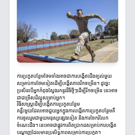
ការប្រកួតបន្ថែមថែមទាំងអាចជាការបង្កើតជើងខ្យល់មួយ
សម្រាប់ការថែមទៀតដើម្បីបង្កើតភាពរីកចម្រើន។ ដូច្នេះ
ប្រសិនបើអ្នកកំពុងស្វែងរកនូវវិធីថ្មីៗដើម្បីរីកចម្រើន នេះអាច
ជាជម្រើសដ៏ល្អសម្រាប់អ្នក។
វិធីសាស្ត្រដើម្បីបង្កើតការប្រកួតបន្ថែម
គន្លឹះមួយដែលអាចជួយអ្នកក្នុងការបង្កើតការប្រកួតបន្ថែមគឺ
ការចូលរួមជាមួយមនុស្សផ្សេងទៀត និងការចែករំលែក
ចំណេះដឹង។ នេះអាចជាផ្លូវការពិតប្រាកដសម្រាប់ការបង្កើត
បណ្តាញដែលមានប្រសិទ្ធភាពសម្រាប់ការប្រកួត។