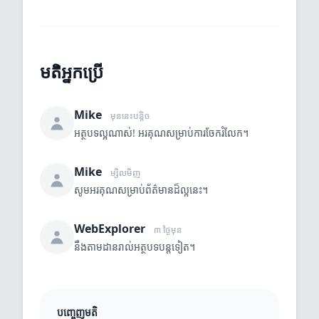
មតិអ្នកប្រើ
Mike
មុននេះបន្តិច
អត្ថបទល្អណាស់! អរគុណសម្រាប់ការចែករំលែក។
Mike
ម្សិលមិញ
សូមអរគុណសម្រាប់ព័ត៌មានដ៏ល្អនេះ។
WebExplorer
៣ ថ្ងៃមុន
នឹងតាមដានរាល់អត្ថបទបន្តទៀត។
បញ្ចេញមតិ