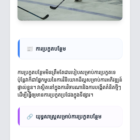
📰
ការប្រកួតបន្ថែម
ការប្រកួតបន្ថែមមិនត្រឹមតែជារបៀបសម្រាប់ការប្រកួតទេ
ប៉ុន្តែវាក៏ជាផ្នែកមួយនៃការវិនិយោគដ៏ល្អសម្រាប់ការអភិវឌ្ឍន៍
ផ្ទាល់ខ្លួន។ វាស្ថិតនៅក្នុងការវិចារណានិងការបង្កើតគំនិតថ្មីៗ
ដើម្បីធ្វើឲ្យមានការប្រកួតប្រជែងក្នុងទីផ្សារ។
🔗
យុទ្ធសាស្ត្រសម្រាប់ការប្រកួតបន្ថែម