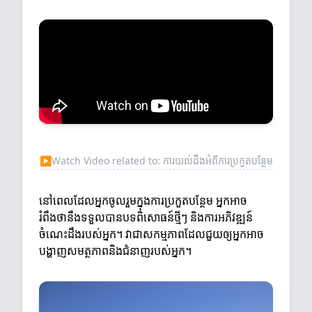
▶
Watch Video related to: ការយល់ដឹងអំពីការប្រកួតបន្ថែម
នៅពេលដែលអ្នកចូលរួមក្នុងការប្រកួតបន្ថែម អ្នកអាច
រំពឹងថានឹងទទួលបានបទពិសោធន៍ថ្មីៗ និងការអភិវឌ្ឍន៍
ចំណេះដឹងរបស់អ្នក។ វាជាសកម្មភាពដែលជួយឲ្យអ្នកអាច
បង្ហាញសមត្ថភាពនិងជំនាញរបស់អ្នក។