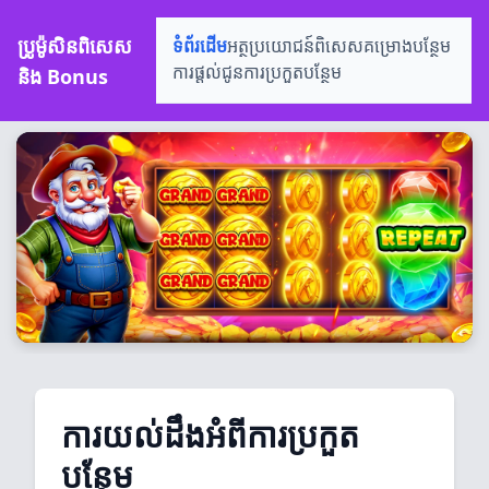
ប្រូម៉ូសិនពិសេស
ទំព័រដើម
អត្ថប្រយោជន៍ពិសេស
គម្រោងបន្ថែម
និង Bonus
ការផ្តល់ជូន
ការប្រកួតបន្ថែម
ការយល់ដឹងអំពីការប្រកួត
បន្ថែម