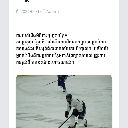
2026-04-18
Admin
ការយល់ដឹងអំពីការប្រកួតបន្ថែម
ការប្រកួតបន្ថែមគឺជាដំណើរការដ៏សំខាន់មួយសម្រាប់ការ
កសាងនិងអភិវឌ្ឍន៍ជំនាញរបស់អ្នកប្រើប្រាស់។ ប្រសិនបើ
អ្នកចង់ដឹងពីការប្រកួតបន្ថែមកាន់តែច្បាស់លាស់ ត្រូវការ
ពន្យល់ពីការនេះយ៉ាងហោចណាស់។