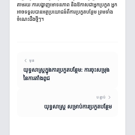
តាមរយៈការបង្ហាញមោទនភាព និងឱកាសជាអ្នកប្រកួត អ្នក
អាចទទួលបានអត្ថប្រយោជន៍ពីការប្រកួតបន្ថែម ព្រមទាំង
ចំណេះដឹងថ្មីៗ។
មុន
យុទ្ធសាស្ត្រក្នុងការប្រកួតបន្ថែម: ការចុះសម្រុង
នៃការតាំងពូជ
បន្ទាប់
យុទ្ធសាស្ត្រ សម្រាប់ការប្រកួតបន្ថែម