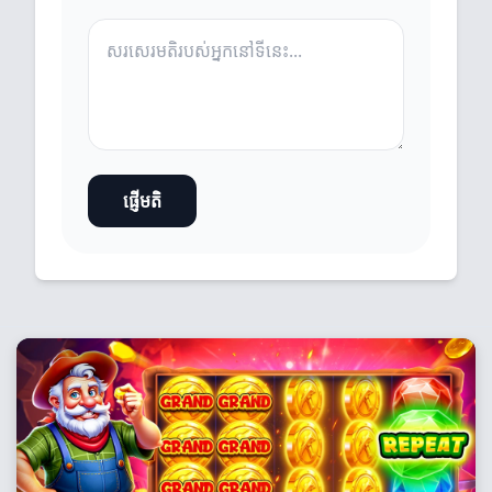
ផ្ញើមតិ