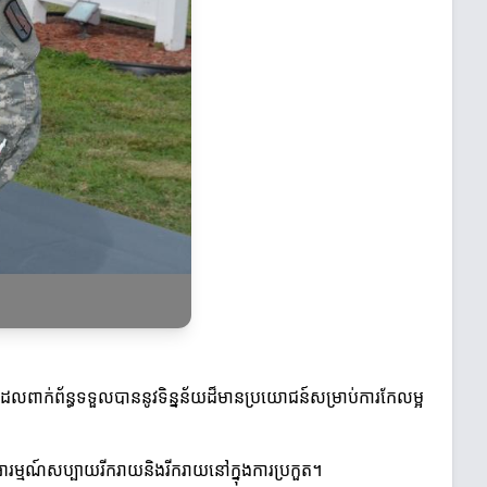
្រឹក្សាដែលពាក់ព័ន្ធទទួលបាននូវទិន្នន័យដ៏មានប្រយោជន៍សម្រាប់ការកែលម្អ
នអារម្មណ៍សប្បាយរីករាយនិងរីករាយនៅក្នុងការប្រកួត។