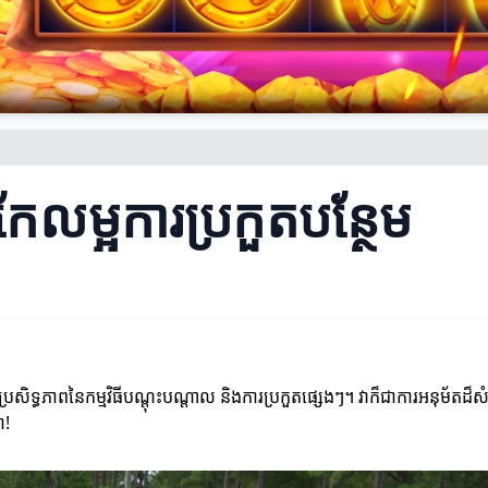
រកែលម្អការប្រកួតបន្ថែម
្រសិទ្ធភាពនៃកម្មវិធីបណ្តុះបណ្តាល និងការប្រកួតផ្សេងៗ។ វាក៏ជាការអនុម័តដ
ា!