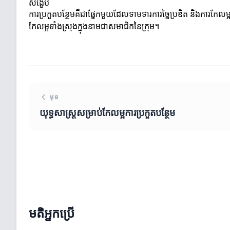
សង្ខេប
ការប្រកួតបន្ថែមគឺជាផ្នែកមួយដែលទាមទារ​ការច្នៃប្រឌិត និងការកែលម្
កែលម្អទាំងស្រុងក្នុងនាមជាសមាជិកនៃក្រុម។
មុន
យុទ្ធសាស្ត្រ​សម្រាប់កែលម្អការប្រកួតបន្ថែម
មតិអ្នកប្រើ