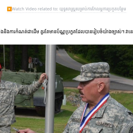
▶
Watch Video related to: យុទ្ធសាស្ត្រសម្រាប់ការកែលម្អការប្រកួតបន្ថែម
ងនិងការកំណត់ជាដើម គួរតែមានប័ណ្ណប្រកួតដែលបានរៀបចំយ៉ាងច្បាស់។ វានេ