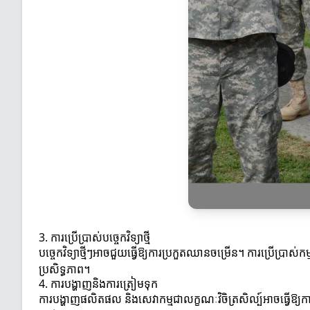
3. ការប្រើប្រាស់បច្ចេកវិទ្យាថ្មី
បច្ចេកវិទ្យាថ្មីៗអាចជួយធ្វើឱ្យការប្រកួតឈានចម្រើន។ ការប្រើប្រាស់កម្
ប្រសិទ្ធភាព។
4. ការបង្ហាញនិងការត្រៀមទុក
ការបង្ហាញផលិតផល និងសេវាកម្មជាលក្ខណៈវិចិត្រសិល្ប៍អាចធ្វើឱ្យការ