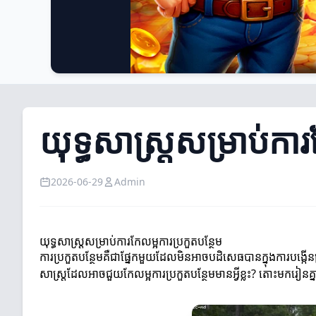
យុទ្ធសាស្ត្រសម្រាប់កា
2026-06-29
Admin
យុទ្ធសាស្ត្រសម្រាប់ការកែលម្អការប្រកួតបន្ថែម
ការប្រកួតបន្ថែមគឺជាផ្នែកមួយដែលមិនអាចបដិសេធបានក្នុងការបង្កើនប
សាស្ត្រដែលអាចជួយកែលម្អការប្រកួតបន្ថែមមានអ្វីខ្លះ? តោះមករៀនគ្ន