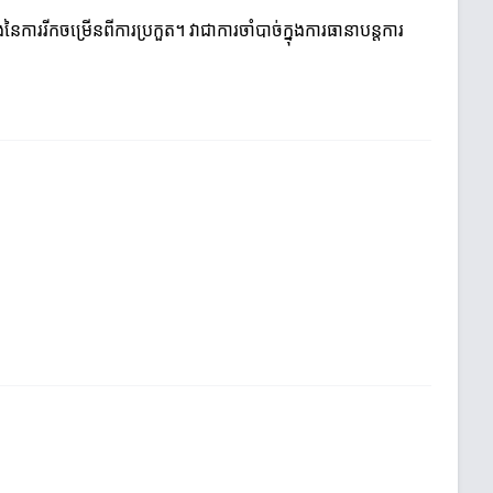
ៃការរីកចម្រើនពីការប្រកួត។ វាជាការចាំបាច់ក្នុងការធានាបន្តការ