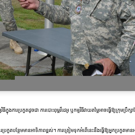
មវិធីក្នុងការប្រកួតដូចជា ការបោះពុម្ពវីដេអូ ឬកម្មវិធីវាយតម្លៃអាចធ្វើឱ្យក្រុមប
ប្រកួតបន្ថែមមានអាទិភាពខ្ពស់។ ការត្រៀមទុកអំពើនេះនឹងធ្វើឱ្យអ្នកប្រកួតមា