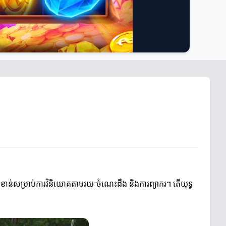
៏សំខាន់សម្រាប់ការវិនិយោគតាមរយៈចំណេះដឹង និងការព្យាករ។ តើយុទ្ធ