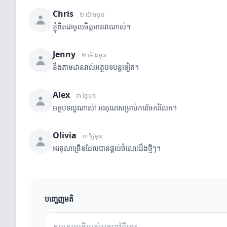
Chris
២ ម៉ោងមុន
ខ្ញុំពិតជាចូលចិត្តអានវាណាស់។
Jenny
២ ម៉ោងមុន
នឹងតាមដានរាល់អត្ថបទបន្តទៀត។
Alex
៣ ថ្ងៃមុន
អត្ថបទល្អណាស់! អរគុណសម្រាប់ការចែករំលែក។
Olivia
៣ ថ្ងៃមុន
អរគុណច្រើនដែលបានផ្តល់ចំណេះដឹងថ្មីៗ។
បញ្ចេញមតិ