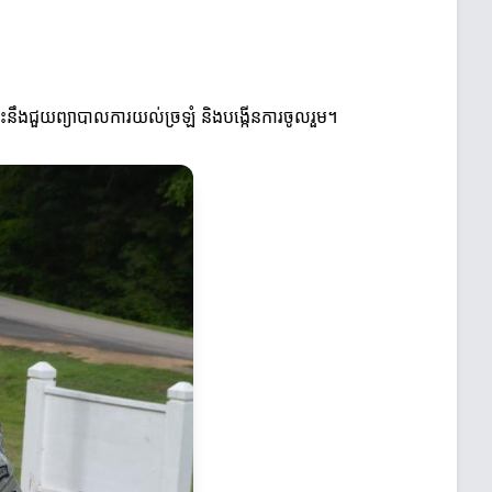
ះនឹងជួយព្យាបាលការយល់ច្រឡំ និងបង្កើនការចូលរួម។