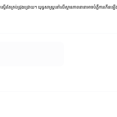
អស្ទើរតែគ្រប់ជ្រុងជ្រោយ។ យុទ្ធសាស្ត្រនៅលើស្ថានភាពនានាអាចបំភ្លឺការកើនឡើងន