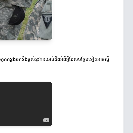
តកន្លងមកនឹងផ្ដល់នូវការយល់ដឹងអំពីអ្វីដែលបន្ថែមទៀតអាចធ្វើ