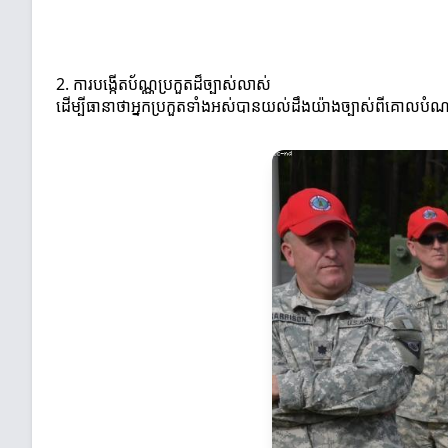
2. ការបង្កើតប័ណ្ណប្រកួតដ៏ច្បាស់លាស់
ដើម្បីធានាថាអ្នកប្រកួតទាំងអស់បានយល់ដឹងយ៉ាងច្បាស់ពីគោលបំណ