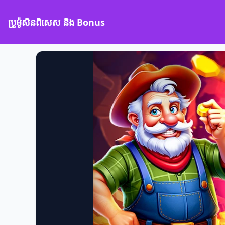
ប្រូម៉ូសិនពិសេស និង Bonus