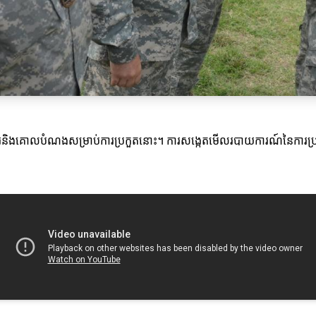
វការនិងគោលបំណងសម្រាប់ការប្រកួតនោះ។ ការសង្កេតមើលរបាយការណ៍នៃការប្រកួ