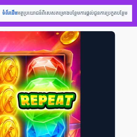
ទំព័រដើម
អត្ថប្រយោជន៍ពិសេស
គម្រោងបន្ថែម
ការផ្តល់ជូន
ការប្រកួតបន្ថែម