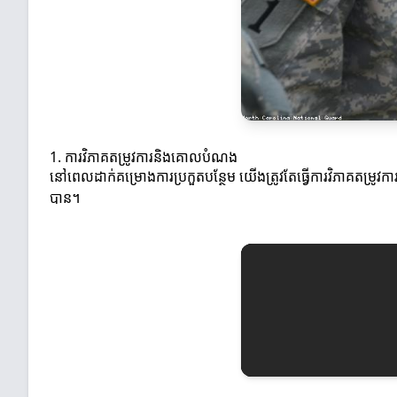
1. ការវិភាគតម្រូវការនិងគោលបំណង
នៅពេលដាក់គម្រោងការប្រកួតបន្ថែម យើងត្រូវតែធ្វើការវិភាគតម្រូ
បាន។