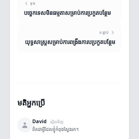
មុន
បច្ចេកទេសមិនធម្មតាសម្រាប់ការប្រកួតបន្ថែម
បន្ទាប់
យុទ្ធសាស្ត្រសម្រាប់ការពង្រឹងការបប្រកួតបន្ថែម
មតិអ្នកប្រើ
David
ម្សិលមិញ
ពិតជាអ្វីដែលខ្ញុំកំពុងស្វែងរក។