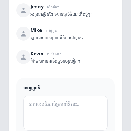
Jenny
ម្សិលមិញ
អរគុណច្រើនដែលបានផ្តល់ចំណេះដឹងថ្មីៗ។
Mike
៣ ថ្ងៃមុន
សូមអរគុណសម្រាប់ព័ត៌មានដ៏ល្អនេះ។
Kevin
២ ម៉ោងមុន
នឹងតាមដានរាល់អត្ថបទបន្តទៀត។
បញ្ចេញមតិ