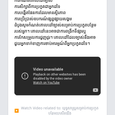
ការកំណត់គោលដៅច្បាស់
ការសិក្សាពីការប្រកួតជាអ្នកដទៃ
ការបង្កើតផែនការដែលមានស្ថិរភាព
ការប្រើប្រាស់ឧបករណ៍ផ្សព្វផ្សាយសង្គម
ដំបូងសូមកំណត់គោលដៅច្បាស់សម្រាប់ការប្រកួតបន្ថែម
របស់អ្នក។ គោលដៅនេះអាចជាការពង្រីកទីផ្សារឬ
ការកែសម្រួលការជួញដូរ។ គោលដៅដែលច្បាស់នឹងអាច
ជួយអ្នកទាក់ទាញការចាប់អារម្មណ៍ពីអ្នកប្រកួតដទៃ។
Watch Video related to: យុទ្ធសាស្ត្រសម្រាប់ការប្រកួត
▶
បន្ថែមប្រសើរឡើង