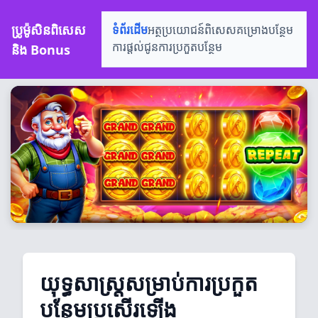
ប្រូម៉ូសិនពិសេស
ទំព័រដើម
អត្ថប្រយោជន៍ពិសេស
គម្រោងបន្ថែម
និង Bonus
ការផ្តល់ជូន
ការប្រកួតបន្ថែម
យុទ្ធសាស្ត្រសម្រាប់ការប្រកួត
បន្ថែមប្រសើរឡើង