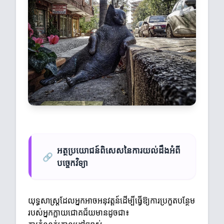
អត្ថប្រយោជន៍ពិសេសនៃការយល់ដឹងអំពី
🔗
បច្ចេកវិទ្យា
យុទ្ធសាស្ត្រដែលអ្នកអាចអនុវត្តន៍ដើម្បីធ្វើឱ្យការប្រកួតបន្ថែម
របស់អ្នកក្លាយជោគជ័យមានដូចជា៖