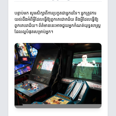
បន្ទាប់មក សូមសិក្សាពីការប្រកួតជាអ្នកដទៃ។ អ្នកត្រូវការ
យល់ដឹងអំពីអ្វីដែលធ្វើឱ្យពួកគេជោគជ័យ និងអ្វីដែលធ្វើឱ្យ
ពួកគេបរាជ័យ។ ព័ត៌មាននេះអាចជួយអ្នកកំណត់យុទ្ធសាស្ត្រ
ដែលល្អបំផុតសម្រាប់អ្នក។