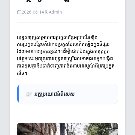
2026-06-14
Admin
យុទ្ធសាស្ត្រសម្រាប់ការប្រកួតបន្ថែមប្រសើរឡើង
ការប្រកួតបន្ថែមគឺជាការប្រកួតដែលកើតឡើងក្នុងទីផ្សារ
ដែលមានការប្រកួតខ្ពស់។ ដើម្បីជោគជ័យក្នុងការប្រកួត
បន្ថែមនេះ អ្នកត្រូវការយុទ្ធសាស្ត្រដែលអាចជួយអ្នកបង្កើត
ភាពខុសគ្នានិងទាក់ទាញភាពចំណាប់អារម្មណ៍ពីអ្នកប្រកួត
ដទៃ។
📰
អត្ថប្រយោជន៍ពិសេស