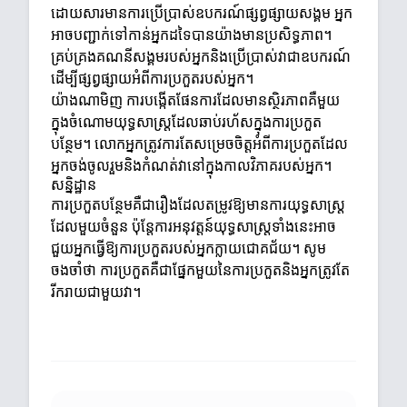
ដោយសារមានការប្រើប្រាស់ឧបករណ៍ផ្សព្វផ្សាយសង្គម អ្នក
អាចបញ្ជាក់ទៅកាន់អ្នកដទៃបានយ៉ាងមានប្រសិទ្ធភាព។
គ្រប់គ្រងគណនីសង្គមរបស់អ្នកនិងប្រើប្រាស់វាជាឧបករណ៍
ដើម្បីផ្សព្វផ្សាយអំពីការប្រកួតរបស់អ្នក។
យ៉ាងណាមិញ ការបង្កើតផែនការដែលមានស្ថិរភាពគឺមួយ
ក្នុងចំណោមយុទ្ធសាស្ត្រដែលឆាប់រហ័សក្នុងការប្រកួត
បន្ថែម។ លោកអ្នកត្រូវការតែសម្រេចចិត្តអំពីការប្រកួតដែល
អ្នកចង់ចូលរួមនិងកំណត់វានៅក្នុងកាលវិភាគរបស់អ្នក។
សន្និដ្ឋាន
ការប្រកួតបន្ថែមគឺជារឿងដែលតម្រូវឱ្យមានការយុទ្ធសាស្ត្រ
ដែលមួយចំនួន ប៉ុន្តែការអនុវត្តន៍យុទ្ធសាស្ត្រទាំងនេះអាច
ជួយអ្នកធ្វើឱ្យការប្រកួតរបស់អ្នកក្លាយជោគជ័យ។ សូម
ចងចាំថា ការប្រកួតគឺជាផ្នែកមួយនៃការប្រកួតនិងអ្នកត្រូវតែ
រីករាយជាមួយវា។