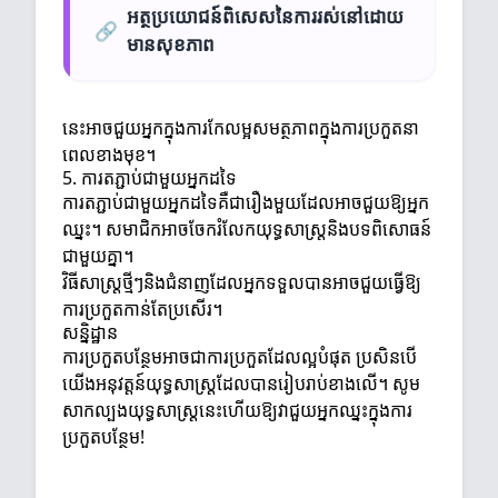
អត្ថប្រយោជន៍ពិសេសនៃការរស់នៅដោយ
🔗
មានសុខភាព
នេះអាចជួយអ្នកក្នុងការកែលម្អសមត្ថភាពក្នុងការប្រកួតនា
ពេលខាងមុខ។
5. ការតភ្ជាប់ជាមួយអ្នកដទៃ
ការតភ្ជាប់ជាមួយអ្នកដទៃគឺជារឿងមួយដែលអាចជួយឱ្យអ្នក
ឈ្នះ។ សមាជិកអាចចែករំលែកយុទ្ធសាស្ត្រនិងបទពិសោធន៍
ជាមួយគ្នា។
វិធីសាស្ត្រថ្មីៗនិងជំនាញដែលអ្នកទទួលបានអាចជួយធ្វើឱ្យ
ការប្រកួតកាន់តែប្រសើរ។
សន្និដ្ឋាន
ការប្រកួតបន្ថែមអាចជាការប្រកួតដែលល្អបំផុត ប្រសិនបើ
យើងអនុវត្តន៍យុទ្ធសាស្ត្រដែលបានរៀបរាប់ខាងលើ។ សូម
សាកល្បងយុទ្ធសាស្ត្រនេះហើយឱ្យវាជួយអ្នកឈ្នះក្នុងការ
ប្រកួតបន្ថែម!