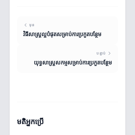
មុន
វិធីសាស្ត្រល្អបំផុតសម្រាប់ការប្រកួតបន្ថែម
បន្ទាប់
យុទ្ធសាស្ត្រសកម្មសម្រាប់ការប្រកួតបន្ថែម
មតិអ្នកប្រើ