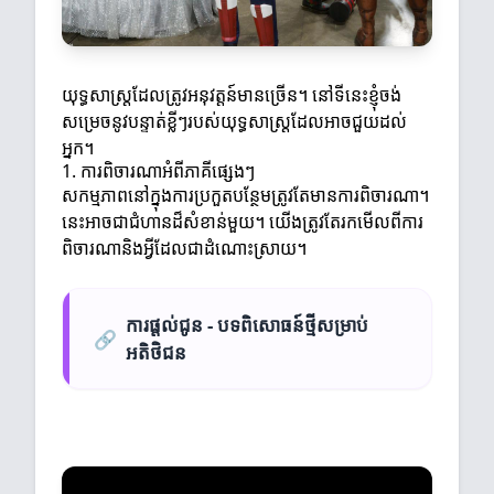
យុទ្ធសាស្ត្រដែលត្រូវអនុវត្តន៍មានច្រើន។ នៅទីនេះខ្ញុំចង់
សម្រេចនូវបន្ទាត់ខ្លីៗរបស់យុទ្ធសាស្ត្រដែលអាចជួយដល់
អ្នក។
1. ការពិចារណាអំពីភាគីផ្សេងៗ
សកម្មភាពនៅក្នុងការប្រកួតបន្ថែមត្រូវតែមានការពិចារណា។
នេះអាចជាជំហានដ៏សំខាន់មួយ។ យើងត្រូវតែរកមើលពីការ
ពិចារណានិងអ្វីដែលជាដំណោះស្រាយ។
ការផ្តល់ជូន - បទពិសោធន៍ថ្មីសម្រាប់
🔗
អតិថិជន