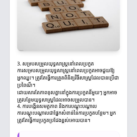
3. សម្របសម្រួលយុទ្ធសាស្ត្រនៅពេលប្រកួត
ការសម្របសម្រួលយុទ្ធសាស្ត្រនៅពេលប្រកួតអាចជួយឱ្យ
អ្នកឈ្នះ។ ត្រូវតែធ្វើការត្រួតពិនិត្យវិធីសាស្ត្រដែលបានប្រើជា
ប្រពៃណី។
ដោយសារតែភាពខុសគ្នានៅក្នុងការប្រកួតនីមួយៗ អ្នកអាច
ត្រូវបន្ថែមយុទ្ធសាស្ត្រដែលអាចសម្រួលបាន។
4. ការបង្កើនសមត្ថភាព និងការបណ្តុះបណ្តាល
ការបណ្តុះបណ្តាលជាផ្នែកសំខាន់នៃការប្រកួតបន្ថែម។ អ្នក
ត្រូវតែធ្វើការប្រកួតប្រជែងខ្ពស់អោយបាន។