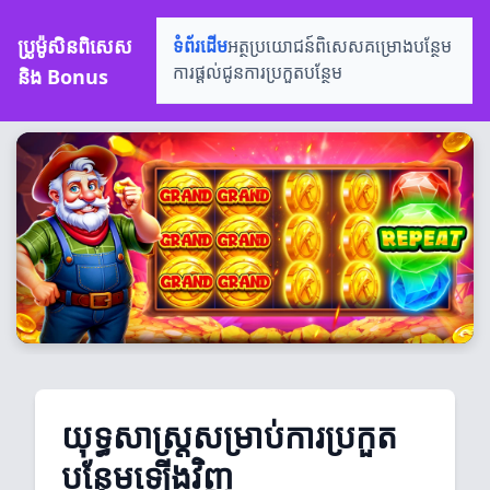
ប្រូម៉ូសិនពិសេស
ទំព័រដើម
អត្ថប្រយោជន៍ពិសេស
គម្រោងបន្ថែម
និង Bonus
ការផ្តល់ជូន
ការប្រកួតបន្ថែម
យុទ្ធសាស្ត្រសម្រាប់ការប្រកួត
បន្ថែមឡើងវិញ