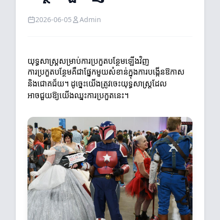
2026-06-05
Admin
យុទ្ធសាស្ត្រសម្រាប់ការប្រកួតបន្ថែមឡើងវិញ
ការប្រកួតបន្ថែមគឺជាផ្នែកមួយសំខាន់ក្នុងការបង្កើនឱកាស
និងជោគជ័យ។ ដូច្នេះយើងត្រូវចេះយុទ្ធសាស្ត្រដែល
អាចជួយឱ្យយើងឈ្នះការប្រកួតនេះ។