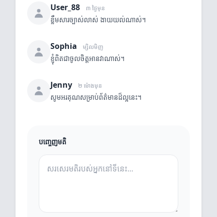
User_88
៣ ថ្ងៃមុន
ខ្លឹមសារច្បាស់លាស់ ងាយយល់ណាស់។
Sophia
ម្សិលមិញ
ខ្ញុំពិតជាចូលចិត្តអានវាណាស់។
Jenny
២ ម៉ោងមុន
សូមអរគុណសម្រាប់ព័ត៌មានដ៏ល្អនេះ។
បញ្ចេញមតិ