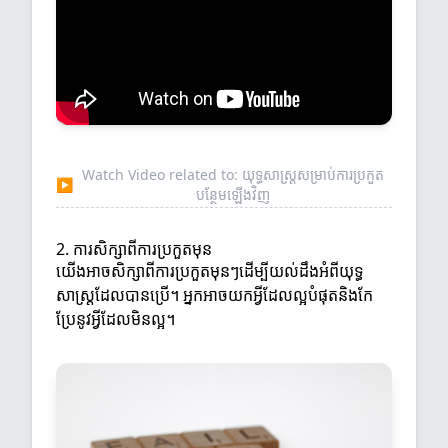
Watch Video related to: យុទ្ធសាស្ត្រសម្រាប់ការប្រកួត
▶
បន្ថែមឡើងវិញ
2. ការសិក្សាពីការប្រកួតមុន
យើងអាចសិក្សាពីការប្រកួតមុនៗដើម្បីយល់ដឹងអំពីយុទ្ធ
សាស្ត្រដែលបានប្រើ។ អ្នកអាចយកអ្វីដែលល្អបំផុតនិងកែ
ប្រែនូវអ្វីដែលមិនល្អ។