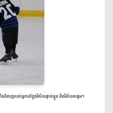
៍នៃជំនាញរបស់អ្នកនៅក្នុងវិស័យផ្ទាល់ខ្លួន និងវិស័យសង្គម។