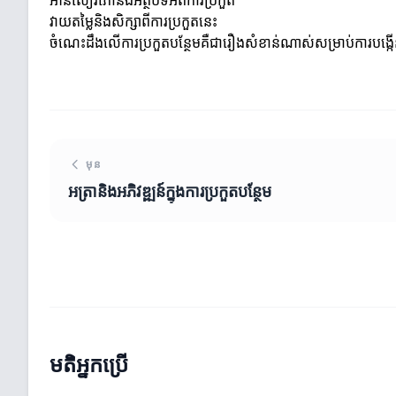
អានសៀវភៅនិងអត្ថបទអំពីការប្រកួត
វាយតម្លៃនិងសិក្សាពីការប្រកួតនេះ
ចំណេះដឹងលើការប្រកួតបន្ថែមគឺជារឿងសំខាន់ណាស់សម្រាប់ការបង្កើនស
មុន
អត្រានិងអភិវឌ្ឍន៍ក្នុងការប្រកួតបន្ថែម
មតិអ្នកប្រើ