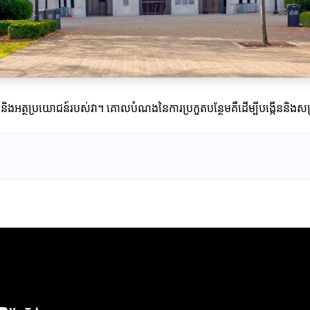
និងអត្ថប្រយោជន៍របស់វា។ គោលបំណងនៃការប្រកួតបន្ថែមគឺដើម្បីបង្កើននិងសម្