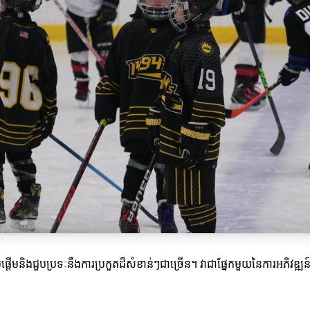
់ផ្តើមនិងជួបប្រទៈនឹងការប្រកួតដ៏សំខាន់ៗជាច្រើន។ វាជាផ្នែកមួយនៃការអភិវឌ្ឍន