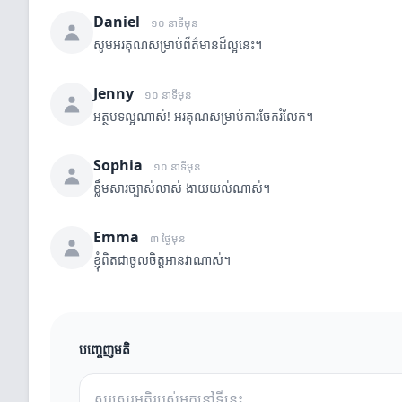
Daniel
១០ នាទីមុន
សូមអរគុណសម្រាប់ព័ត៌មានដ៏ល្អនេះ។
Jenny
១០ នាទីមុន
អត្ថបទល្អណាស់! អរគុណសម្រាប់ការចែករំលែក។
Sophia
១០ នាទីមុន
ខ្លឹមសារច្បាស់លាស់ ងាយយល់ណាស់។
Emma
៣ ថ្ងៃមុន
ខ្ញុំពិតជាចូលចិត្តអានវាណាស់។
បញ្ចេញមតិ