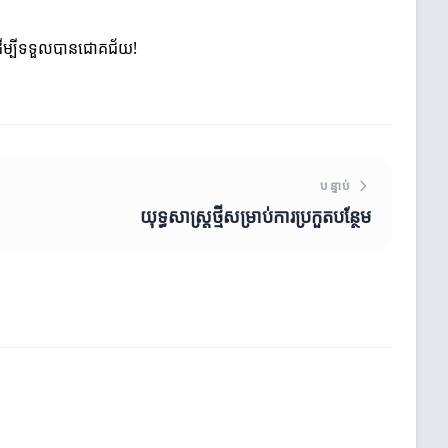
មដើម្បីទទួលបានជោគជ័យ!
បន្ទាប់
យុទ្ធសាស្ត្រថ្មីសម្រាប់ការប្រកួតបន្ថែម