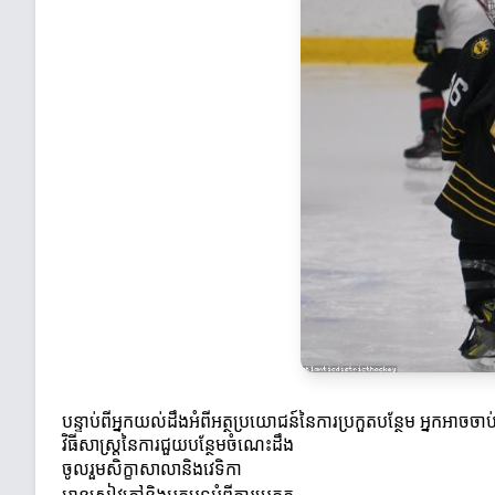
បន្ទាប់ពីអ្នកយល់ដឹងអំពីអត្ថប្រយោជន៍នៃការប្រកួតបន្ថែម អ្នកអាចចាប
វិធីសាស្ត្រនៃការជួយបន្ថែមចំណេះដឹង
ចូលរួមសិក្ខាសាលានិងវេទិកា