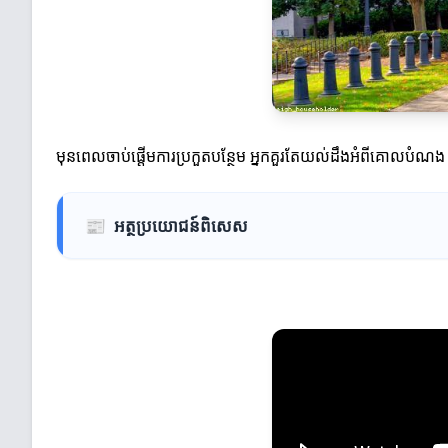
មុនពេលចាប់ផ្តើមការប្រកួតបន្ថែម អ្នកគួរតែយល់ដឹងអំពីគោលបំណង 
📰
អត្ថប្រយោជន៍ពិសេស