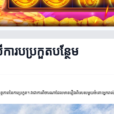
ការបប្រកួតបន្ថែម
កើនសមត្ថភាពនៃការប្រកួត។ វាជាការពិចារណាដែលមានរឿងពិសេសមួយចំពោះអ្នករាល់