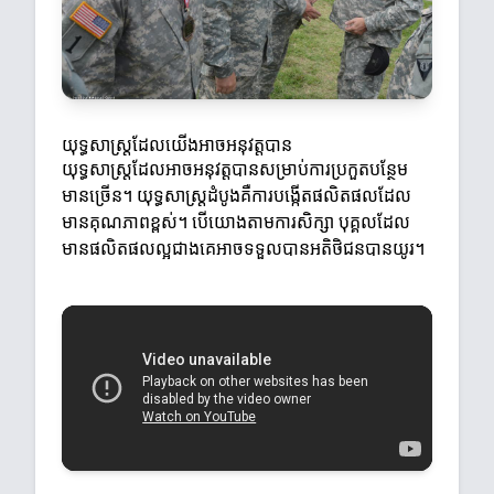
យុទ្ធសាស្ត្រដែលយើងអាចអនុវត្តបាន
យុទ្ធសាស្ត្រដែលអាចអនុវត្តបានសម្រាប់ការប្រកួតបន្ថែម
មានច្រើន។ យុទ្ធសាស្ត្រដំបូងគឺការបង្កើតផលិតផលដែល
មានគុណភាពខ្ពស់។ បើយោងតាមការសិក្សា បុគ្គលដែល
មានផលិតផលល្អជាងគេអាចទទួលបានអតិថិជនបានយូរ។