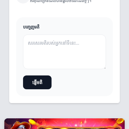
អរគុណច្រើនដែលបានផ្តល់ចំណេះដឹងថ្មីៗ។
បញ្ចេញមតិ
ផ្ញើមតិ