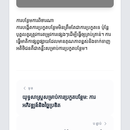
ការបន្ថែមការពិចារណា
ការបង្កើតការប្រកួតបន្ថែមមិនត្រឹមតែជាការប្រកួតទេ ប៉ុន្តែ
បុគ្គលគួរត្រូវការតម្រូវការផ្សេងៗដើម្បីធ្វើឲ្យគ្រប់គ្រាន់។ ការ
ធ្វើមាតិកាផ្សព្វផ្សាយដែលមានគុណភាពខ្ពស់និងទាក់ទាញ
អតិថិជនគឺជាគន្លឹះសម្រាប់ការប្រកួតបន្ថែម។
មុន
យុទ្ធសាស្ត្រសម្រាប់ការប្រកួតបន្ថែម: ការ
អភិវឌ្ឍន៍និងច្នៃប្រឌិត
បន្ទាប់