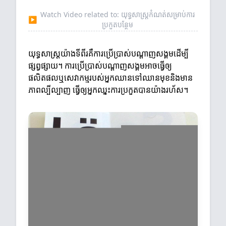
Watch Video related to: យុទ្ធសាស្ត្រកំណត់សម្រាប់ការ
▶
ប្រកួតបន្ថែម
យុទ្ធសាស្ត្រ​យ៉ាងទីពីរគឺការប្រើប្រាស់បណ្តាញសង្គមដើម្បី
ផ្សព្វផ្សាយ។ ការប្រើប្រាស់បណ្តាញសង្គមអាចធ្វើឲ្យ
ផលិតផលឬសេវាកម្មរបស់អ្នកឈានទៅឈានមុខនិងមាន
ភាពល្បីល្បាញ ធ្វើឲ្យអ្នកឈ្នះការប្រកួតបានយ៉ាងរហ័ស។