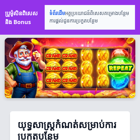
ប្រូម៉ូសិនពិសេស
ទំព័រដើម
អត្ថប្រយោជន៍ពិសេស
គម្រោងបន្ថែម
និង Bonus
ការផ្តល់ជូន
ការប្រកួតបន្ថែម
យុទ្ធសាស្ត្រកំណត់សម្រាប់ការ
ប្រកួតបន្ថែម