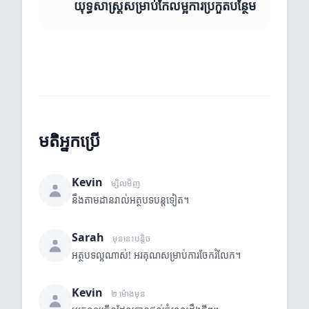
យុទ្ធសាស្ត្រ​សម្រាប់កែលម្អការប្រកួតបន្ថែម
មតិអ្នកប្រើ
Kevin
ម្សិលមិញ
នឹងតាមដានរាល់អត្ថបទបន្តទៀត។
Sarah
មុននេះបន្តិច
អត្ថបទល្អណាស់! អរគុណសម្រាប់ការចែករំលែក។
Kevin
២ ម៉ោងមុន