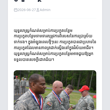
2026-06-27
Admin
យុទ្ធសាស្ត្រកំណត់សម្រាប់ការប្រកួតបន្ថែម
ការប្រកួតបន្ថែមទាមទារតម្រូវការពិសេសនៃការប្រាស្រ័យ
ទាក់ទង។ ក្នុងអំឡុងពេលថ្មីៗនេះ ការប្រកួតបានជាប្រភេទនៃ
ការប្រកួតដែលមានភាពត្រជាក់ស្តើងនៅក្នុងវិស័យអាជីព។
យុទ្ធសាស្ត្រកំណត់សម្រាប់ការប្រកួតបន្ថែមអាចជួយឱ្យអ្នក
ទទួលបានសេចក្តីជោគជ័យ។