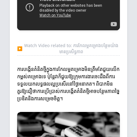
Watch Video related to: ការកែលម្អគម្រោងបន្ថែមយ៉ាង
▶
មានប្រសិទ្ធភាព
ការបង្កើនគំនិតថ្មីក្នុងការកែលម្អគម្រោងមិនត្រឹមតែជួយលើក
កម្ពស់គម្រោងទេ ប៉ុន្តែវាក៏ជួយឱ្យក្រុមការងារចេះដឹងពីការ
ទទួលយកលទ្ធផលល្អប្រសើរនៅថ្ងៃអនាគត។ ពិបាកមិន
គួរឱ្យជឿថាការប្រើប្រាស់ការបង្កើតគំនិតថ្មីអាចបន្ថែមភាពច្នៃ
ប្រឌិតនិងការសម្រេចចិត្ត។