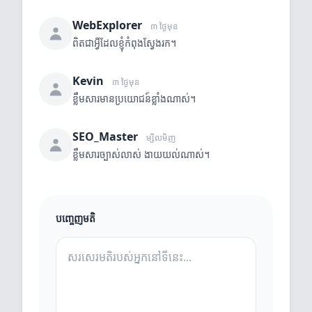
WebExplorer
៣ ថ្ងៃមុន
ពិតជាអ្វីដែលខ្ញុំកំពុងស្វែងរក។
Kevin
៣ ថ្ងៃមុន
ខ្លឹមសារមានប្រយោជន៍ខ្លាំងណាស់។
SEO_Master
ម្សិលមិញ
ខ្លឹមសារច្បាស់លាស់ ងាយយល់ណាស់។
បញ្ចេញមតិ